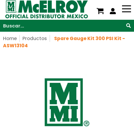
Nosotros
Servicios
Productos
Soporte
V
Saltar al contenido principal
Buscar...
Home
Productos
Spare Gauge Kit 300 PSI Kit -
ASW13104