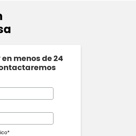
n
sa
y en menos de 24
contactaremos
ico*