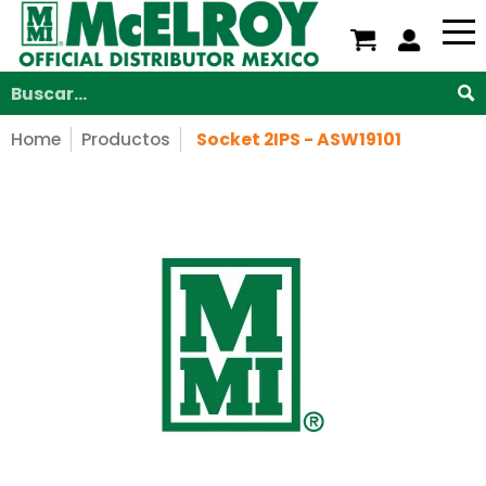
Nosotros
Servicios
Productos
Soporte
V
Saltar al contenido principal
Buscar...
Home
Productos
Socket 2IPS - ASW19101