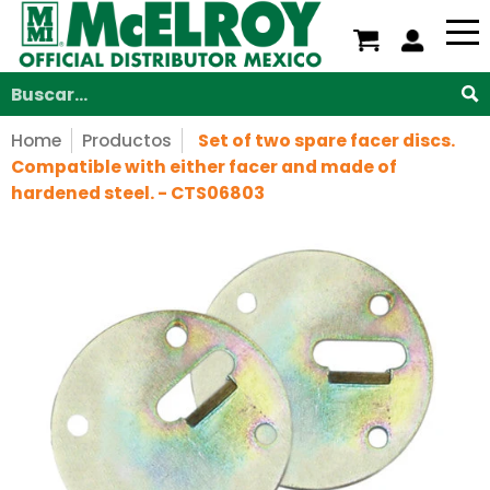
Nosotros
Servicios
Productos
Soporte
V
Saltar al contenido principal
Buscar...
Home
Productos
Set of two spare facer discs.
Compatible with either facer and made of
hardened steel. - CTS06803
Saltar al contenido principal