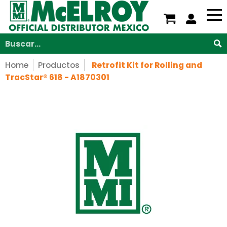
Nosotros
Servicios
Productos
Soporte
V
Saltar al contenido principal
Buscar...
Home
Productos
Retrofit Kit for Rolling and
TracStar® 618 - A1870301