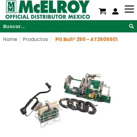
Nosotros
Servicios
Productos
Soporte
V
Saltar al contenido principal
Buscar...
Home
Productos
Pit Bull® 250 - AT2505501
Saltar al contenido principal