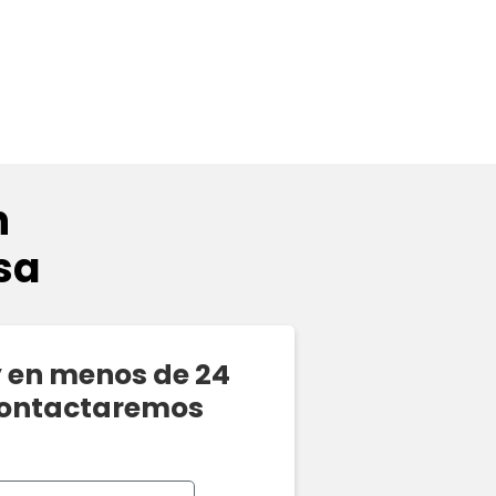
n
sa
y en menos de 24
contactaremos