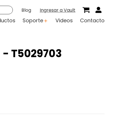
Blog
Ingresar a Vault
ductos
Soporte
Videos
Contacto
 - T5029703