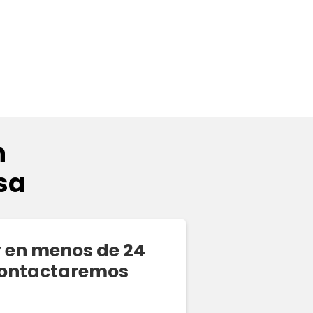
n
sa
y en menos de 24
contactaremos