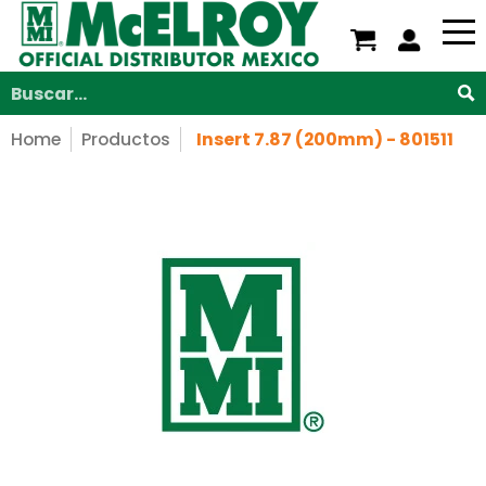
Nosotros
Servicios
Productos
Soporte
V
Saltar al contenido principal
Buscar...
Home
Productos
Insert 7.87 (200mm) - 801511