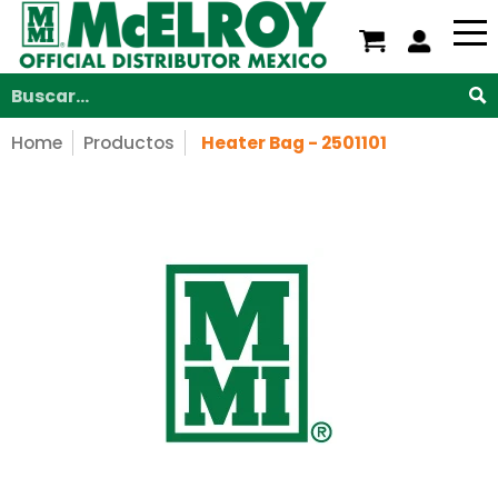
Nosotros
Servicios
Productos
Soporte
V
Saltar al contenido principal
Buscar...
Home
Productos
Heater Bag - 2501101