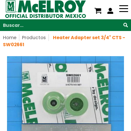
Nosotros
Servicios
Productos
Soporte
V
Saltar al contenido principal
Buscar...
Home
Productos
Heater Adapter set 3/4" CTS -
SW02661
Saltar al contenido principal