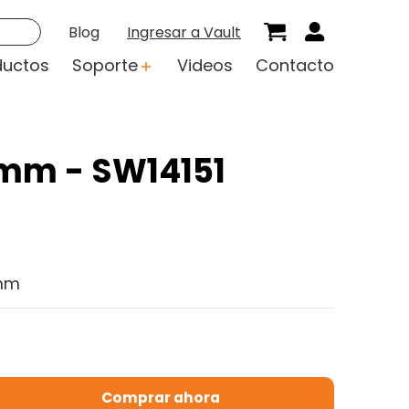
Blog
Ingresar a Vault
ductos
Soporte
Videos
Contacto
0mm - SW14151
 mm
Comprar ahora