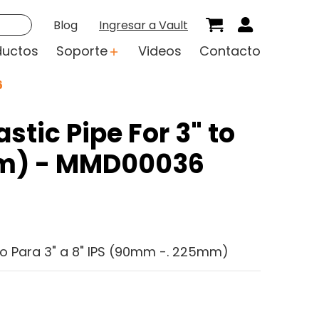
Blog
Ingresar a Vault
ductos
Soporte
Videos
Contacto
6
astic Pipe For 3" to
mm) - MMD00036
co Para 3" a 8" IPS (90mm -. 225mm)