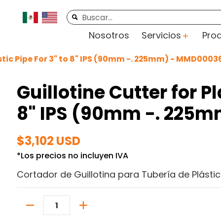
rte
Videos
Contacto
Buscar...
Nosotros
Servicios
Pro
astic Pipe For 3" to 8" IPS (90mm -. 225mm) - MMD0003
Guillotine Cutter for Pl
8" IPS (90mm -. 225
$3,102 USD
*Los precios no incluyen IVA
Cortador de Guillotina para Tubería de Plásti
Cantidad