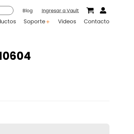
Blog
Ingresar a Vault
ductos
Soporte
Videos
Contacto
710604