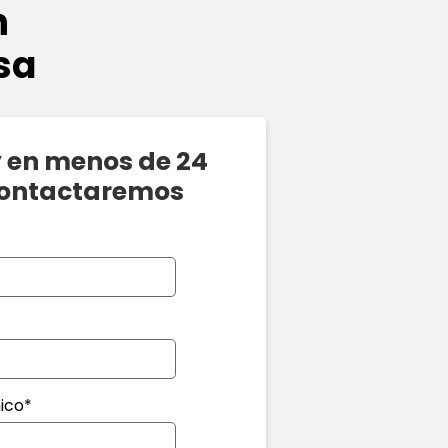
n
sa
y en menos de 24
contactaremos
ico*