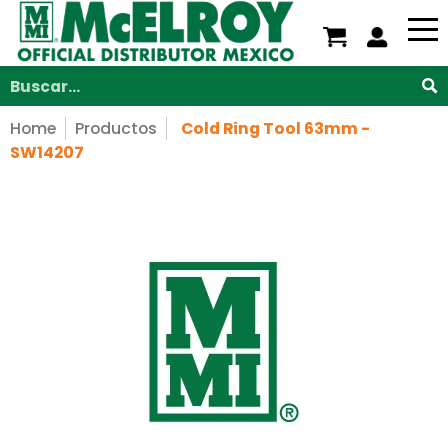
Nosotros
Servicios
Productos
Soporte
V
Saltar al contenido principal
Buscar...
Home
Productos
Cold Ring Tool 63mm -
SW14207