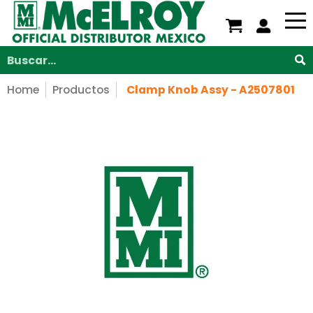
Nosotros
Servicios
Productos
Soporte
V
Saltar al contenido principal
Buscar...
Home
Productos
Clamp Knob Assy - A2507801