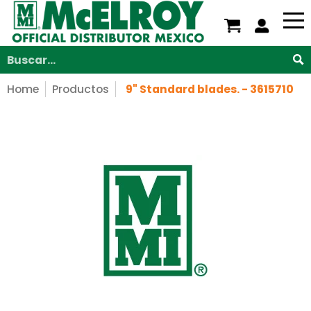
Nosotros
Servicios
Productos
Soporte
V
Saltar al contenido principal
Buscar...
Home
Productos
9" Standard blades. - 3615710