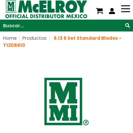
Nosotros
Servicios
Productos
Soporte
V
Saltar al contenido principal
Buscar...
Home
Productos
6.13 6 Set Standard Blades -
T1208610