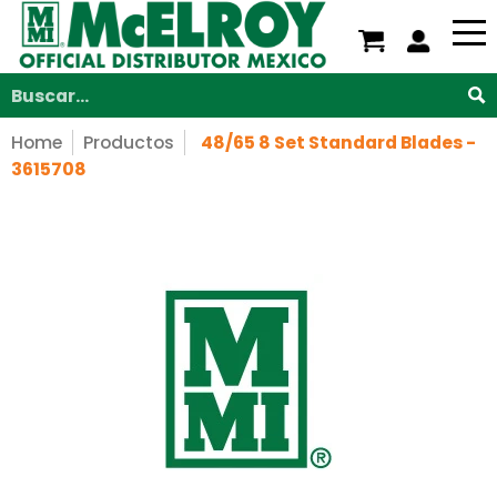
Nosotros
Servicios
Productos
Soporte
V
Saltar al contenido principal
Buscar...
Home
Productos
48/65 8 Set Standard Blades -
3615708