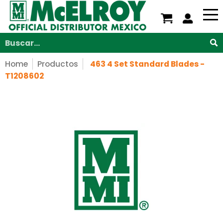
Nosotros
Servicios
Productos
Soporte
V
Saltar al contenido principal
Buscar...
Home
Productos
463 4 Set Standard Blades -
T1208602