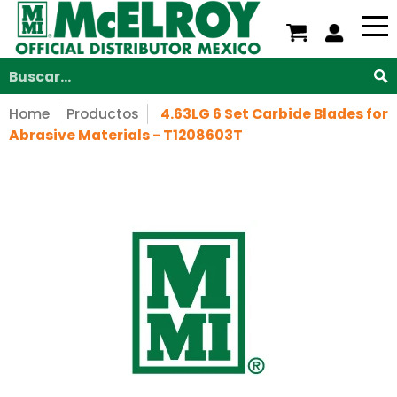
Nosotros
Servicios
Productos
Soporte
V
Saltar al contenido principal
Buscar...
Home
Productos
4.63LG 6 Set Carbide Blades for
Abrasive Materials - T1208603T