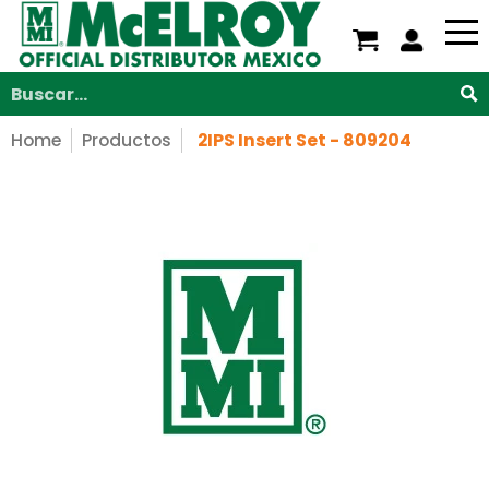
Nosotros
Servicios
Productos
Soporte
V
Saltar al contenido principal
Buscar...
Home
Productos
2IPS Insert Set - 809204