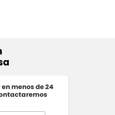
n
sa
y en menos de 24
contactaremos