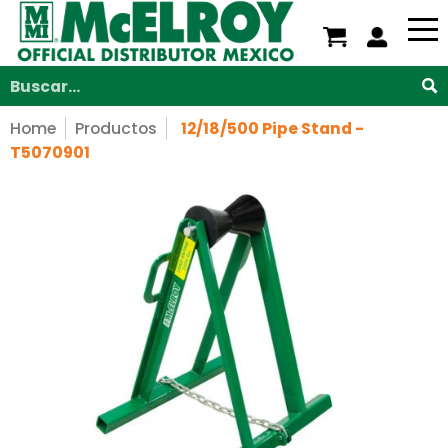
Nosotros
Servicios
Productos
Soporte
V
Saltar al contenido principal
Buscar...
Home
Productos
12/18/500 Pipe Stand -
T5070901
Saltar al contenido principal