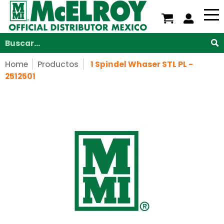
Nosotros
Servicios
Productos
Soporte
V
Saltar al contenido principal
Buscar...
Home
Productos
1 Spindel Whaser STL PL -
2512501