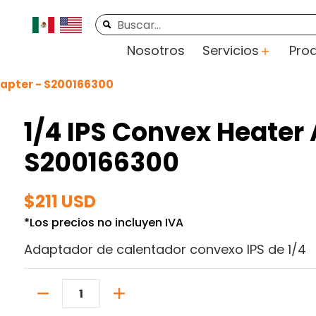
rte
Videos
Contacto
Buscar...
Nosotros
Servicios
Pro
dapter - S200166300
1/4 IPS Convex Heater
S200166300
$211 USD
*Los precios no incluyen IVA
Adaptador de calentador convexo IPS de 1/4
Cantidad