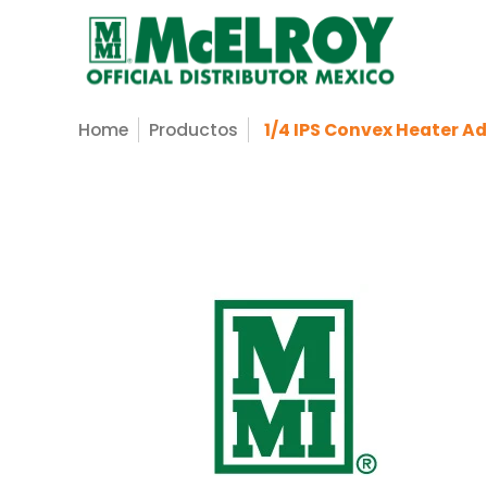
Nosotros
Servicios
Productos
Sopo
Saltar al contenido principal
Home
Productos
1/4 IPS Convex Heater A