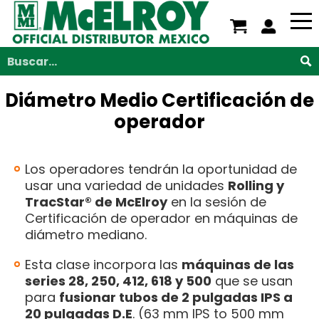
Nosotros
Servicios
Productos
Soporte
V
Saltar al contenido principal
Buscar...
Diámetro Medio Certificación de
operador
Los operadores tendrán la oportunidad de
usar una variedad de unidades
Rolling y
TracStar® de McElroy
en la sesión de
Certificación de operador en máquinas de
diámetro mediano.
Esta clase incorpora las
máquinas de las
series 28, 250, 412, 618 y 500
que se usan
para
fusionar tubos de 2 pulgadas IPS a
20 pulgadas D.E
. (63 mm IPS to 500 mm